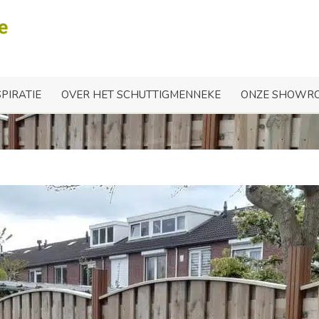
ogde schutting in Eind
SPIRATIE
OVER HET SCHUTTIGMENNEKE
ONZE SHOWR