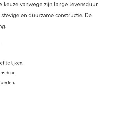
e keuze vanwege zijn lange levensduur
 stevige en duurzame constructie. De
ng.
g
f te lijken.
ensduur.
loeden.