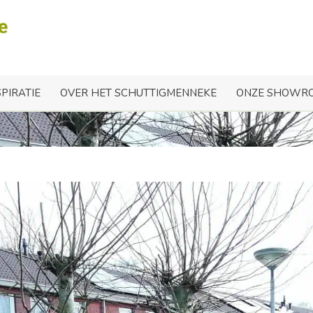
Nobifix schutting in Bred
SPIRATIE
OVER HET SCHUTTIGMENNEKE
ONZE SHOWR