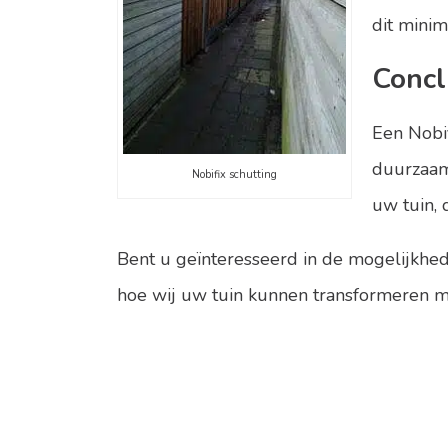
dit minima
Concl
Een Nobif
duurzaamh
Nobifix schutting
uw tuin, 
Bent u geïnteresseerd in de mogelijkh
hoe wij uw tuin kunnen transformeren m