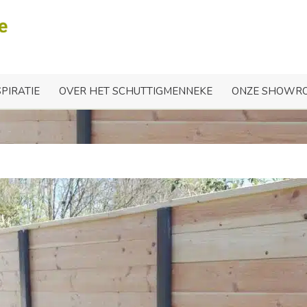
ting met antraciet beton
SPIRATIE
OVER HET SCHUTTIGMENNEKE
ONZE SHOWR