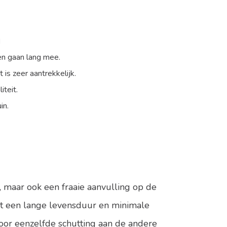
g
en gaan lang mee.
is zeer aantrekkelijk.
iteit.
in.
y, maar ook een fraaie aanvulling op de
ert een lange levensduur en minimale
oor eenzelfde schutting aan de andere