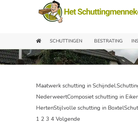
Sc
SCHUTTINGEN
BESTRATING
IN
Maatwerk schutting in Schijndel.Schutti
NederweertComposiet schutting in Eiken 
HertenStijlvolle schutting in BoxtelSchut
1
2
3
4
Volgende