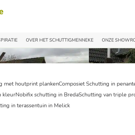
hutting met hoogteversc
SPIRATIE
OVER HET SCHUTTIGMENNEKE
ONZE SHOWR
ng met houtprint plankenComposiet Schutting in penant
kleurNobifix schutting in BredaSchutting van triple pr
ting in terassentuin in Melick