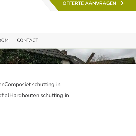
OFFERTE AANVRAGEN
hil
OOM
CONTACT
enComposiet schutting in
ofielHardhouten schutting in