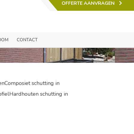
OFFERTE AANVRAGEN
er
OOM
CONTACT
enComposiet schutting in
ofielHardhouten schutting in