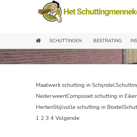
L
SCHUTTINGEN
BESTRATING
IN
Maatwerk schutting in Schijndel.Schutti
NederweertComposiet schutting in Eiken 
HertenStijlvolle schutting in BoxtelSchut
1
2
3
4
Volgende