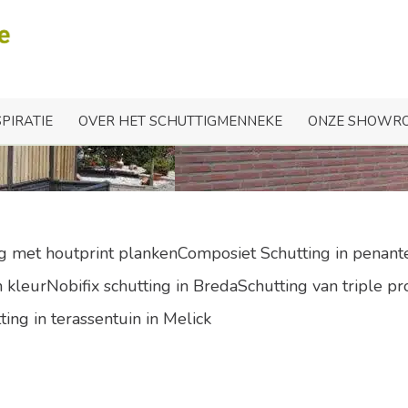
age betonschutting Reuv
SPIRATIE
OVER HET SCHUTTIGMENNEKE
ONZE SHOWR
ng met houtprint plankenComposiet Schutting in penant
kleurNobifix schutting in BredaSchutting van triple pr
ting in terassentuin in Melick