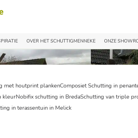
hutting met hoogteversc
SPIRATIE
OVER HET SCHUTTIGMENNEKE
ONZE SHOWR
ng met houtprint plankenComposiet Schutting in penant
kleurNobifix schutting in BredaSchutting van triple pr
ting in terassentuin in Melick