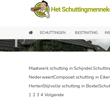
Sc
SCHUTTINGEN
BESTRATING
IN
Maatwerk schutting in Schijndel.Schutti
NederweertComposiet schutting in Eiken 
HertenStijlvolle schutting in BoxtelSchut
1
2
3
4
Volgende