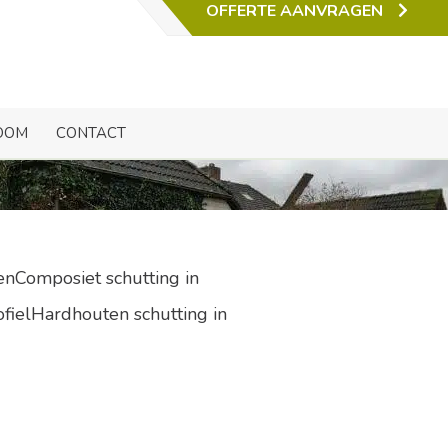
OFFERTE AANVRAGEN
hil
OOM
CONTACT
enComposiet schutting in
ofielHardhouten schutting in