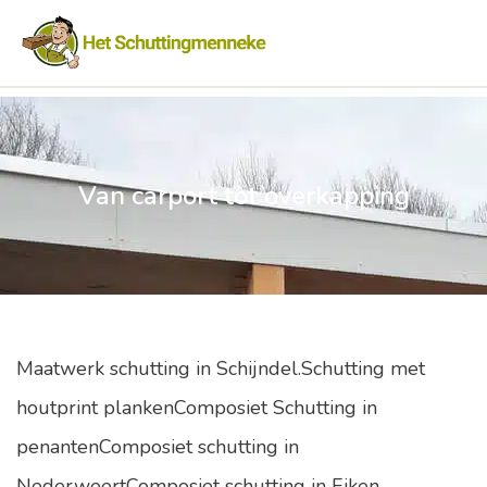
Van carport tot overkapping
Maatwerk schutting in Schijndel.Schutting met
houtprint plankenComposiet Schutting in
penantenComposiet schutting in
NederweertComposiet schutting in Eiken