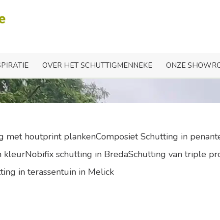
twerk schutting in Schijn
SPIRATIE
OVER HET SCHUTTIGMENNEKE
ONZE SHOWR
ng met houtprint plankenComposiet Schutting in penant
kleurNobifix schutting in BredaSchutting van triple pr
ting in terassentuin in Melick