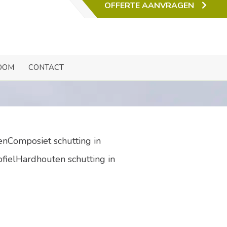
OFFERTE AANVRAGEN
del.
OOM
CONTACT
enComposiet schutting in
ofielHardhouten schutting in