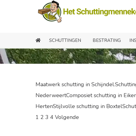
Maa
SCHUTTINGEN
BESTRATING
IN
Maatwerk schutting in Schijndel.Schutti
NederweertComposiet schutting in Eiken 
HertenStijlvolle schutting in BoxtelSchut
1
2
3
4
Volgende