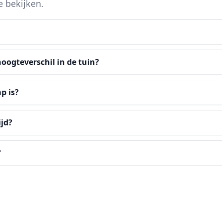
e bekijken.
oogteverschil in de tuin?
p is?
ijd?
?