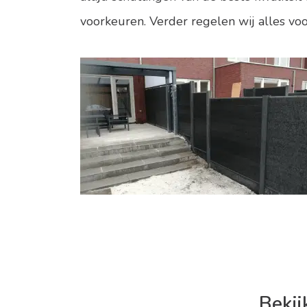
voorkeuren. Verder regelen wij alles voo
Bekij